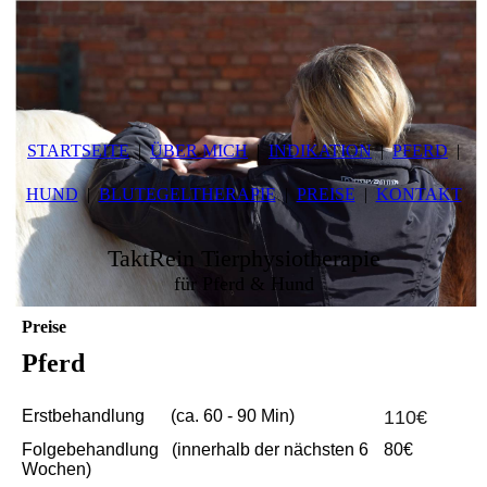
STARTSEITE
ÜBER MICH
INDIKATION
PFERD
HUND
BLUTEGELTHERAPIE
PREISE
KONTAKT
TaktRein Tierphysiotherapie
für Pferd & Hund
Preise
Pferd
Erstbehandlung (ca. 60 - 90 Min)
110€
Folgebehandlung
(innerhalb der nächsten 6
80€
Wochen)